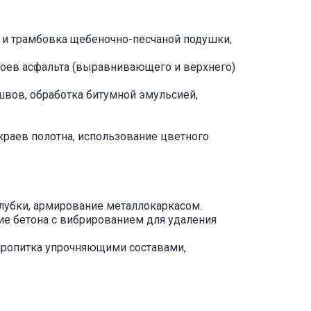
а и трамбовка щебеночно-песчаной подушки,
лоев асфальта (выравнивающего и верхнего)
ов, обработка битумной эмульсией,
краев полотна, использование цветного
алубки, армирование металлокаркасом.
ие бетона с вибрированием для удаления
пропитка упрочняющими составами,