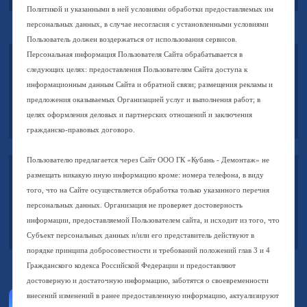
Политикой и указанными в ней условиями обработки предоставляемых им
персональных данных, в случае несогласия с установленными условиями
Пользователь должен воздержаться от использования сервисов.
Персональная информация Пользователя Сайта обрабатывается в
следующих целях: предоставления Пользователям Сайта доступа к
INFO@K-D.OOO
информационным данным Сайта и обратной связи; размещения рекламы и
предложения оказываемых Организацией услуг и выполнения работ; в
Электронная почта
целях оформления деловых и партнерских отношений и заключения
гражданско-правовых договоро.
Пользователю предлагается через Сайт ООО ГК «Кубань - Демонтаж» не
размещать никакую иную информацию кроме: номера телефона, в виду
Г. КРАСНОДАР
того, что на Сайте осуществляется обработка только указанного перечня
УЛ. ТОПОЛИНАЯ 18
персональных данных. Организация не проверяет достоверность
информации, предоставляемой Пользователем сайта, и исходит из того, что
Краснодарский край
Субъект персональных данных и/или его представитель действуют в
порядке принципа добросовестности и требований положений глав 3 и 4
Гражданского кодекса Российской Федерации и предоставляют
достоверную и достаточную информацию, заботятся о своевременности
внесений изменений в ранее предоставленную информацию, актуализируют